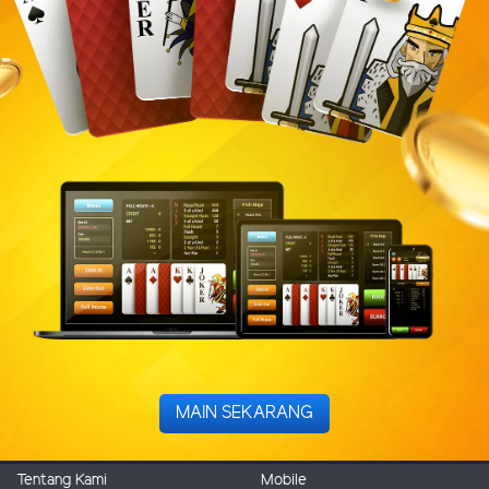
MAIN SEKARANG
Tentang Kami
Mobile