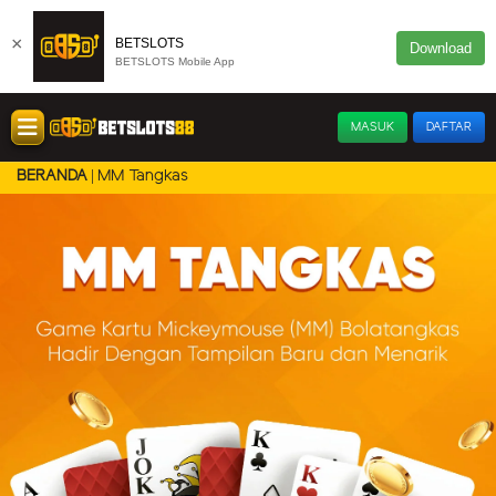
×
BETSLOTS
Download
BETSLOTS Mobile App
MASUK
DAFTAR
MM Tangkas
BERANDA